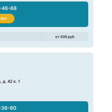
-46-68
тера
от 500 pуб.
д. 42 к. 1
-38-80