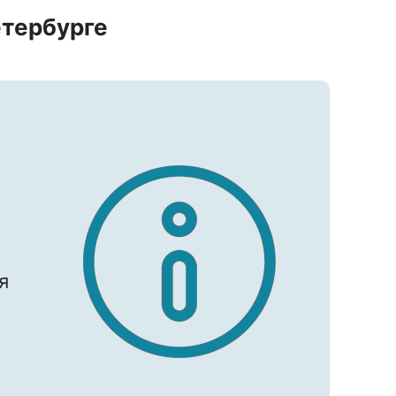
етербурге
я