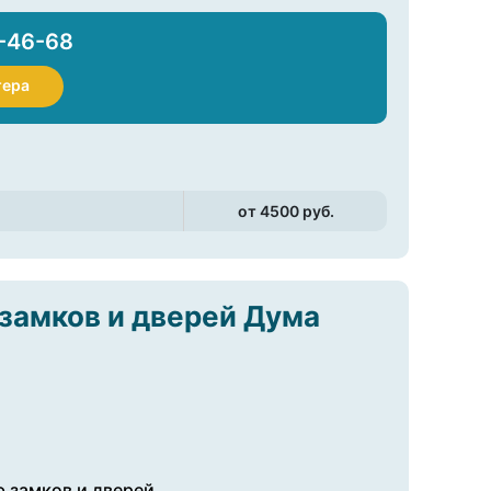
-46-68
тера
от 4500 pуб.
замков и дверей Дума
 замков и дверей