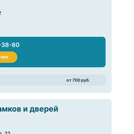
2
-38-80
тера
от 700 pуб.
амков и дверей
д. 22