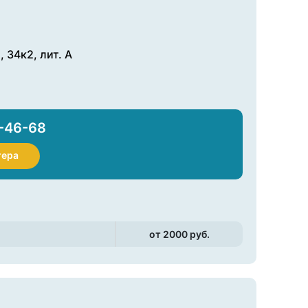
 34к2, лит. А
-46-68
тера
от 2000 pуб.