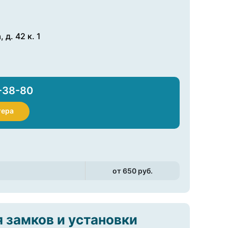
д. 42 к. 1
-38-80
тера
от 650 pуб.
 замков и установки