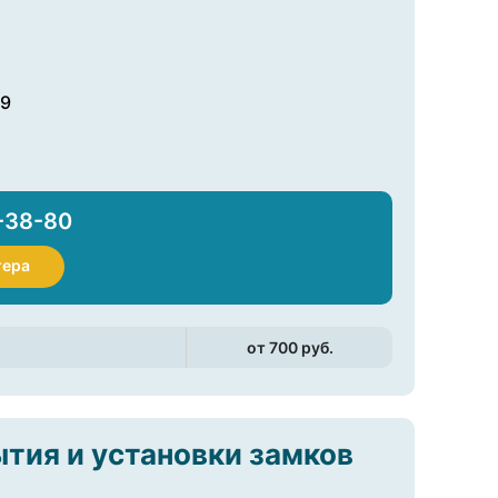
49
-38-80
тера
от 700 pуб.
ытия и установки замков