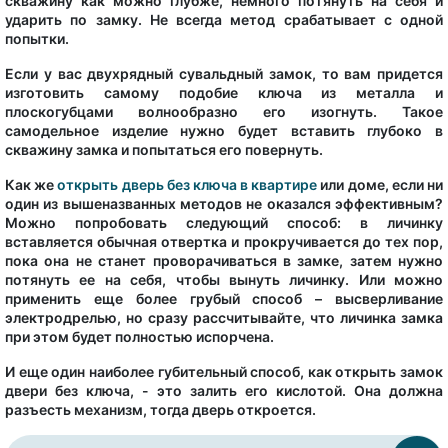
скважину как можно глубже, немного потянуть на себя и
ударить по замку. Не всегда метод срабатывает с одной
попытки.
Если у вас двухрядный сувальдный замок, то вам придется
изготовить самому подобие ключа из металла и
плоскогубцами волнообразно его изогнуть. Такое
самодельное изделие нужно будет вставить глубоко в
скважину замка и попытаться его повернуть.
Как же
открыть дверь без ключа в квартире
или доме, если ни
один из вышеназванных методов не оказался эффективным?
Можно попробовать следующий способ: в личинку
вставляется обычная отвертка и прокручивается до тех пор,
пока она не станет проворачиваться в замке, затем нужно
потянуть ее на себя, чтобы вынуть личинку. Или можно
применить еще более грубый способ – высверливание
электродрелью, но сразу рассчитывайте, что личинка замка
при этом будет полностью испорчена.
И еще один наиболее губительный способ, как открыть замок
двери без ключа, - это залить его кислотой. Она должна
разъесть механизм, тогда дверь откроется.